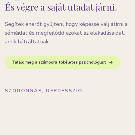
És végre a saját utadat járni.
Segítek énerőt gyűjteni, hogy képessé válj átírni a
sémáidat és megfejlődd azokat az elakadásaidat,
amik hátráltatnak.
Találd meg a számodra tökéletes pszichológust
SZORONGÁS, DEPRESSZIÓ
PÁRKAPCSOLATI ELAKADÁSOK
ÖNISMERET FEJLESZTÉSE