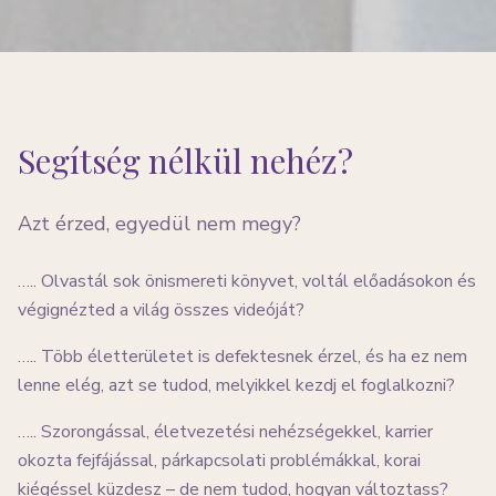
Segítség nélkül nehéz?
Azt érzed, egyedül nem megy?
….. Olvastál sok önismereti könyvet, voltál előadásokon és
végignézted a világ összes videóját?
….. Több életterületet is defektesnek érzel, és ha ez nem
lenne elég, azt se tudod, melyikkel kezdj el foglalkozni?
….. Szorongással, életvezetési nehézségekkel, karrier
okozta fejfájással, párkapcsolati problémákkal, korai
kiégéssel küzdesz – de nem tudod, hogyan változtass?