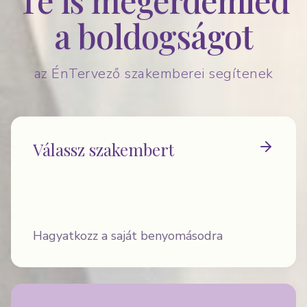
— O
a boldogságot
az ÉnTervező szakemberei segítenek
Válassz szakembert
Hagyatkozz a saját benyomásodra