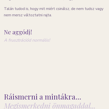
Talán tudod is, hogy mit miért csinálsz, de nem tudsz vagy
nem mersz változtatni rajta.
Ne aggódj!
A frusztrációd normális!
PSZICHOLÓGUSAINK
RÓLUNK
CSATLAKOZZ
Ráismerni a mintákra...
Megismerkedni önmagaddal...