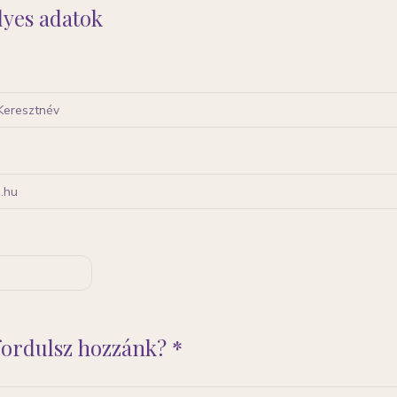
lyes adatok
 fordulsz hozzánk? *