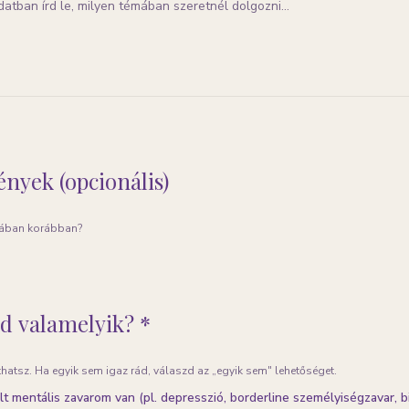
ények (opcionális)
iában korábban?
ád valamelyik? *
thatsz. Ha egyik sem igaz rád, válaszd az „egyik sem" lehetőséget.
lt mentális zavarom van (pl. depresszió, borderline személyiségzavar, bi