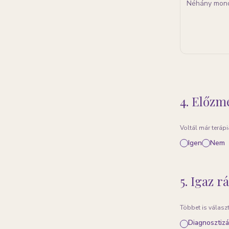
4. Előzm
Voltál már teráp
Igen
Nem
5. Igaz r
Többet is válasz
Diagnosztizá