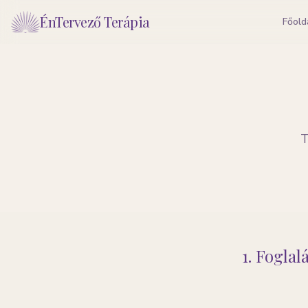
ÉnTervező Terápia
Főold
T
1. Foglal