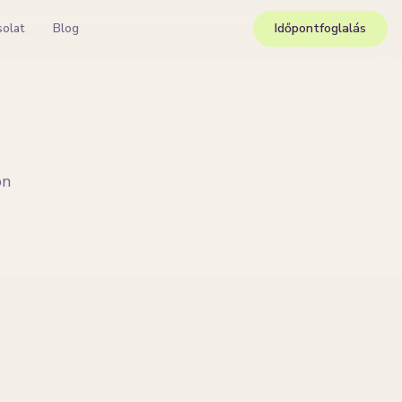
solat
Blog
Időpontfoglalás
on