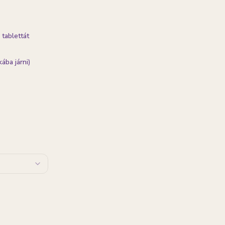
 tablettát
ába járni)