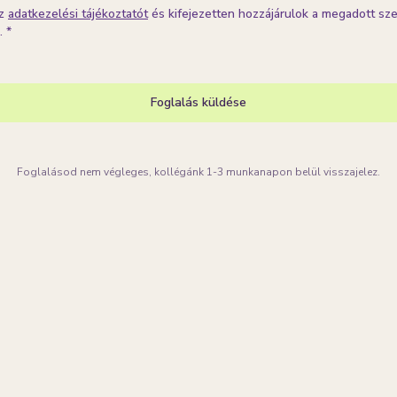
z
adatkezelési tájékoztatót
és kifejezetten hozzájárulok a megadott sze
 *
Foglalás küldése
Foglalásod nem végleges, kollégánk 1-3 munkanapon belül visszajelez.