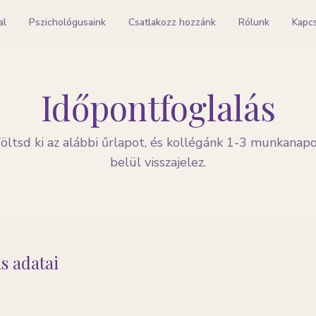
al
Pszichológusaink
Csatlakozz hozzánk
Rólunk
Kapc
Időpontfoglalás
öltsd ki az alábbi űrlapot, és kollégánk 1-3 munkanap
belül visszajelez.
ás adatai