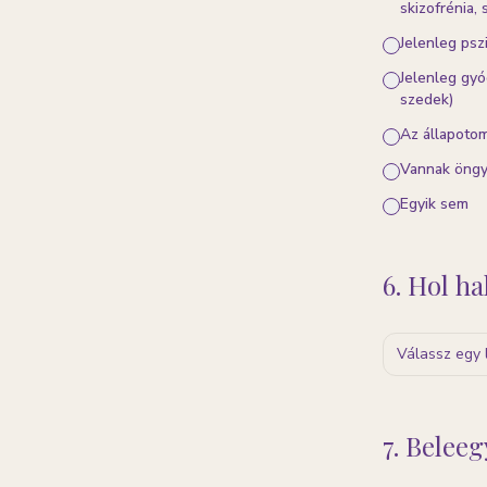
skizofrénia, s
Jelenleg pszi
Jelenleg gyó
szedek)
Az állapotom
Vannak öngy
Egyik sem
6. Hol ha
Válassz egy 
7. Belee