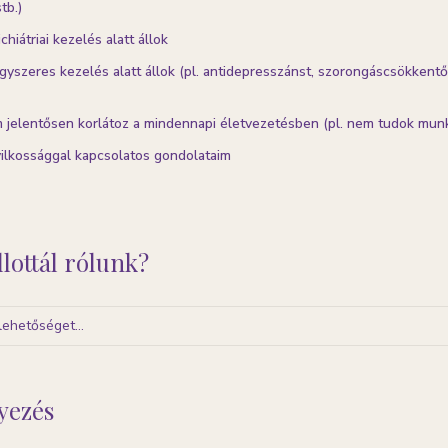
tb.)
chiátriai kezelés alatt állok
gyszeres kezelés alatt állok (pl. antidepresszánst, szorongáscsökkentő
 jelentősen korlátoz a mindennapi életvezetésben (pl. nem tudok munk
ilkossággal kapcsolatos gondolataim
llottál rólunk?
lehetőséget...
gyezés