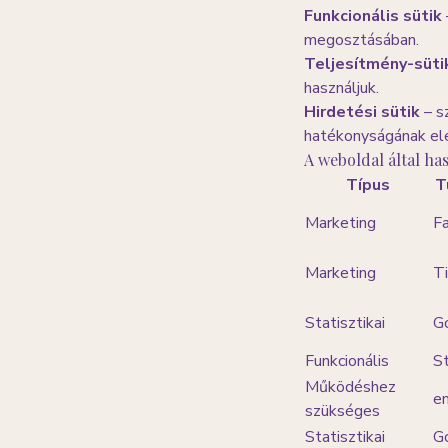
Funkcionális sütik
megosztásában.
Teljesítmény-süti
használjuk.
Hirdetési sütik
– s
hatékonyságának el
A weboldal által has
Típus
T
Marketing
F
Marketing
T
Statisztikai
G
Funkcionális
St
Működéshez
e
szükséges
Statisztikai
G