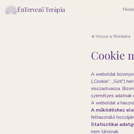
ÉnTervező Terápia
Főold
Vissza a főoldalra
Cookie n
A weboldal bizonyos
(„Cookie", „Süti") h
visszaolvassa. Bizo
személyes adatnak 
A weboldal a használ
A működéshez ele
felhasználó hozzájár
Statisztikai adatg
nem tárolnak.