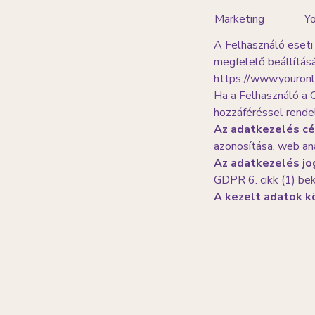
Marketing
Y
A Felhasználó eseti 
megfelelő beállításá
https://www.youronl
Ha a Felhasználó a C
hozzáféréssel rende
Az adatkezelés cél
azonosítása, web ana
Az adatkezelés jo
GDPR 6. cikk (1) bek
A kezelt adatok k