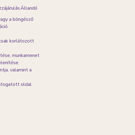
zájárulás
Állandó
 vagy a böngésző
ció:
csak korlátozott
etése, munkamenet
lenítése.
ntja, valamint a
togatott oldal.