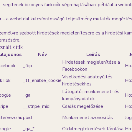
– segítenek bizonyos funkciók végrehajtásában, például a webol
k
– a weboldal kulcsfontosságú teljesítmény mutatók megérté
zemélyre szabott hirdetések megjelenítésére és a hirdetési k
emzésére.
znált sütik
ulajdonos
Név
Leírás
J
Hirdetések megjelenítése a
acebook
_fbp
Hoz
Facebookon
Viselkedési adatgyűjtés
ikTok
_tt_enable_cookie
Hoz
hirdetésekhez
Látogatói, munkamenet- és
oogle
_ga
Hoz
kampányadatok
ripe
__stripe_mid
Csalás megelőzése
Hoz
ntervezo.hu
pbid
Munkamenet azonosítás
Jog
oogle
_ga_*
Oldalmegtekintések tárolása
Hoz