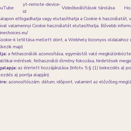
yt-remote-device-
ouTube
Videóbeállítások tárolása
Hoz
id
alapon elfogadhatja vagy elutasíthatja a Cookie-k használatát,
val valamennyi Cookie használatát elutasíthatja. Bővebb informá
inechoices.eu/
ookie-k letiltása mellett dönt, a Webhely bizonyos oldalaihoz 
lkezik majd.
ja:
a felhasználók azonosítása, egymástól való megkülönbözt
litikai mérések, felhasználói élmény fokozása, hirdetések megje
galapja:
az érintett hozzájárulása (Infotv. 5.§ (1) bekezdés a) po
ezdés a) pontja alapján).
öre:
azonosítószám, dátum, időpont, valamint az előzőleg meglá