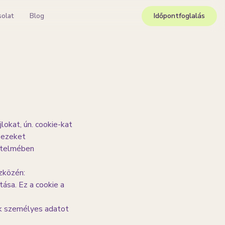
solat
Blog
Időpontfoglalás
okat, ún. cookie-kat
n ezeket
értelmében
szközén:
ása. Ez a cookie a
ek személyes adatot