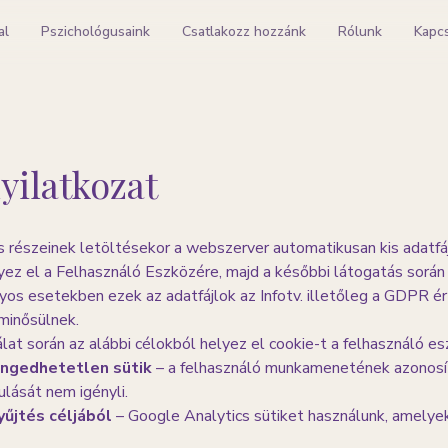
al
Pszichológusaink
Csatlakozz hozzánk
Rólunk
Kapc
yilatkozat
 részeinek letöltésekor a webszerver automatikusan kis adatfájl
elyez el a Felhasználó Eszközére, majd a későbbi látogatás sorá
nyos esetekben ezek az adatfájlok az Infotv. illetőleg a GDPR 
minősülnek.
at során az alábbi célokból helyez el cookie-t a felhasználó e
ngedhetetlen sütik
– a felhasználó munkamenetének azonosít
ulását nem igényli.
yűjtés céljából
– Google Analytics sütiket használunk, amely