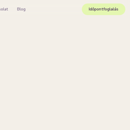
solat
Blog
Időpontfoglalás