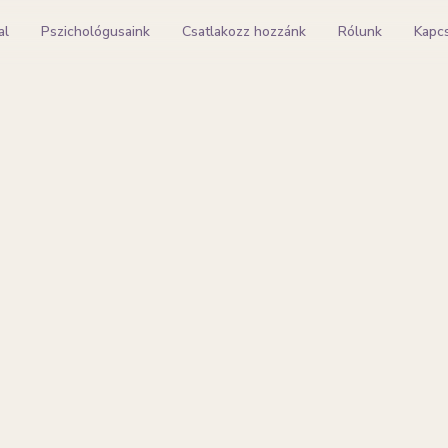
al
Pszichológusaink
Csatlakozz hozzánk
Rólunk
Kapc