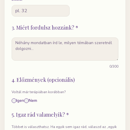
3. Miért fordulsz hozzánk? *
0
/300
4. Előzmények (opcionális)
Voltál már terápiában korábban?
Igen
Nem
5. Igaz rád valamelyik? *
Többet is választhatsz. Ha egyik sem igaz rád, válaszd az „egyik