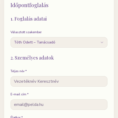
Időpontfoglalás
1. Foglalás adatai
Választott szakember
Tóth Odett
–
Tanácsadó
2. Személyes adatok
Teljes név *
E-mail cím *
Életkor *