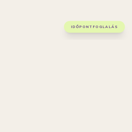
IDŐPONTFOGLALÁS
ÉnTervező Terápia
Minőségi pszichológiai támogatás online és személyesen.
Segítünk megtalálni a hozzád illő szakembert.
Navigáció