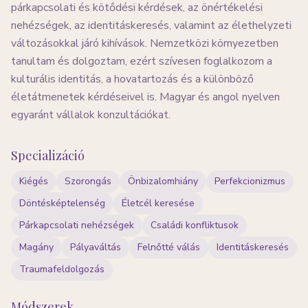
párkapcsolati és kötődési kérdések, az önértékelési
nehézségek, az identitáskeresés, valamint az élethelyzeti
változásokkal járó kihívások. Nemzetközi környezetben
tanultam és dolgoztam, ezért szívesen foglalkozom a
kulturális identitás, a hovatartozás és a különböző
életátmenetek kérdéseivel is. Magyar és angol nyelven
egyaránt vállalok konzultációkat.
Specializáció
Kiégés
Szorongás
Önbizalomhiány
Perfekcionizmus
Döntésképtelenség
Életcél keresése
Párkapcsolati nehézségek
Családi konfliktusok
Magány
Pályaváltás
Felnőtté válás
Identitáskeresés
Traumafeldolgozás
Módszerek