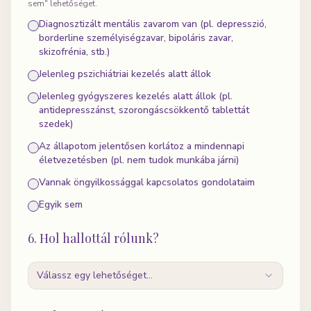
sem" lehetőséget.
Diagnosztizált mentális zavarom van (pl. depresszió,
borderline személyiségzavar, bipoláris zavar,
skizofrénia, stb.)
Jelenleg pszichiátriai kezelés alatt állok
Jelenleg gyógyszeres kezelés alatt állok (pl.
antidepresszánst, szorongáscsökkentő tablettát
szedek)
Az állapotom jelentősen korlátoz a mindennapi
életvezetésben (pl. nem tudok munkába járni)
Vannak öngyilkossággal kapcsolatos gondolataim
Egyik sem
6. Hol hallottál rólunk?
Válassz egy lehetőséget...